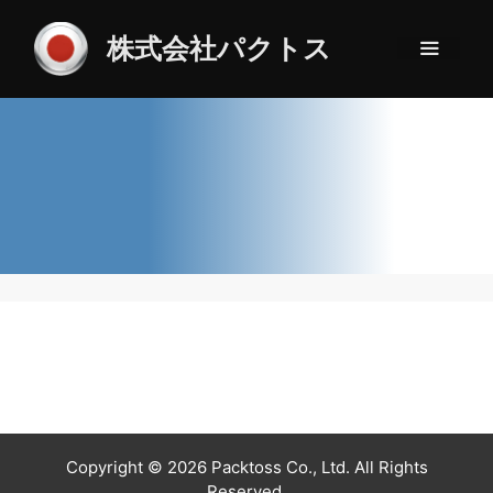
コ
ン
株式会社パクトス
テ
メ
ニ
ン
ュ
ツ
ー
へ
ス
キ
ッ
プ
Copyright © 2026 Packtoss Co., Ltd. All Rights
Reserved.